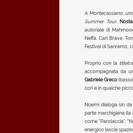
A Montecassiano, uno 
Summer Tour
.
Nosta
autoriale di Mahmood
Neffa, Carl Brave, Ton
Festival di Sanremo, c
Proprio con la
titletr
accompagnata da un
Gabriele Greco
(basso
cori e in qualche picco
Noemi dialoga sin da 
parte marchigiana (la 
come "Parolaccia", "No
energico lascia spazi