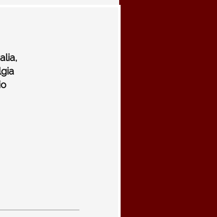
alia,
gia
io