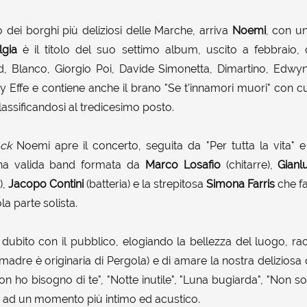
dei borghi più deliziosi delle Marche, arriva
Noemi
, con u
lgia
è il titolo del suo settimo album, uscito a febbraio, 
, Blanco, Giorgio Poi, Davide Simonetta, Dimartino, Edwy
y Effe e contiene anche il brano "Se t'innamori muori" con c
lassificandosi al tredicesimo posto.
ack
Noemi apre il concerto, seguita da "Per tutta la vita" e 
a valida band formata da
Marco Losafio
(chitarre),
Gianl
),
Jacopo Contini
(batteria) e la strepitosa
Simona Farris
che fa
la parte solista.
dubito con il pubblico, elogiando la bellezza del luogo, ra
madre è originaria di Pergola) e di amare la nostra deliziosa
n ho bisogno di te", "Notte inutile", "Luna bugiarda", "Non son
o ad un momento più intimo ed acustico.