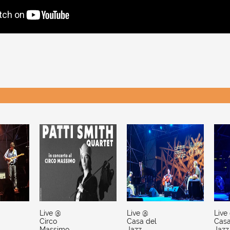
Live @
Live @
Live
Circo
Casa del
Casa
Massimo,
Jazz,
Jazz