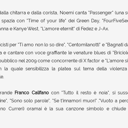
la chitarra e dalla corista, Noemi canta "Passenger" (una 
i spazia con "Time of your life" dei Green Day, "FourFiveS
nna e Kanye West, "L’amore eternit" di Fedez e J-Ax.
icisti per "Ti amo non lo so dire", "Centomilanotti" e "Bagnati d
a e cantare con voce graffiante le venature blues di "Briciole
ubblico nel 2009 come concorrente di X factor e "L’amore si 
n la quale sensibilizza la platea sul tema della violenz
e.
grande
Franco Califano
con "Tutto il resto è noia", si sus
e", "Sono solo parole", "Se t'innamori muori" ."Vuoto a perde
ano Curreri) oramai è la sua canzone simbolo e chiud