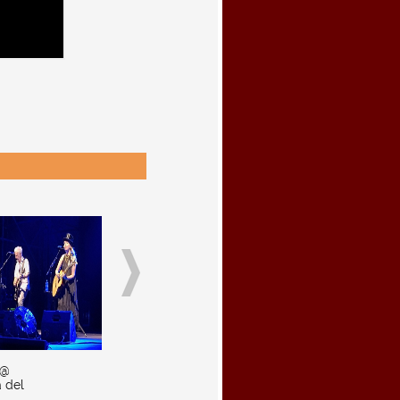
 @
 del
,