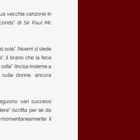
sua vecchia canzone in
econds" di
Sir Paul Mc
al sole". Noemi si siede
", il brano che la fece
odia" (incisa insieme a
a sulle donne, ancora
seguono vari successi
re" (scritta per lei da
e momentaneamente il