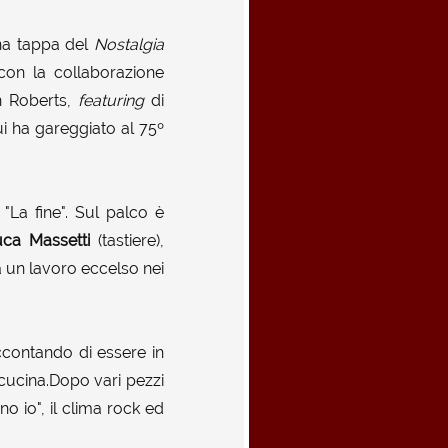
na tappa del
Nostalgia
con la collaborazione
n Roberts,
featuring
di
ui ha gareggiato al 75º
"La fine". Sul palco è
uca Massetti
(tastiere),
 un lavoro eccelso nei
ccontando di essere in
 cucina.Dopo vari pezzi
o io", il clima rock ed