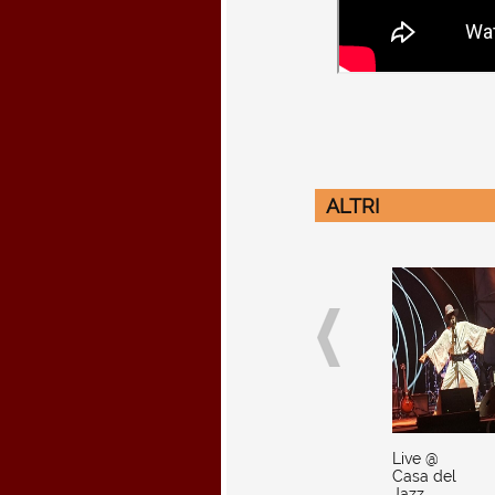
ALTRI
Live @
Casa del
Jazz,