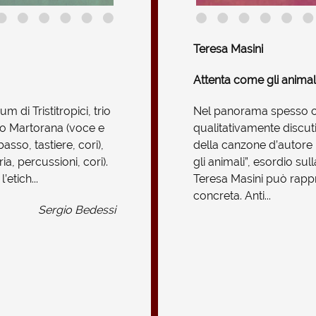
Teresa Masini
Attenta come gli animali.
m di Tristitropici, trio
Nel panorama spesso 
rio Martorana (voce e
qualitativamente discutib
basso, tastiere, cori),
della canzone d’autore 
a, percussioni, cori).
gli animali”, esordio sul
etich...
Teresa Masini può rappr
concreta. Anti...
Sergio Bedessi