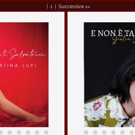
¦
1
¦
Successiva >>