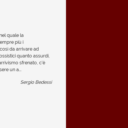
el quale la
empre più i
osì da arrivare ad
ssistici quanto assurdi,
rrivismo sfrenato, c’è
re un a...
Sergio Bedessi