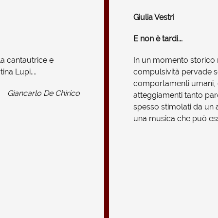
Giulia Vestri
E non è tardi...
a cantautrice e
In un momento storico n
na Lupi....
compulsività pervade s
comportamenti umani, c
Giancarlo De Chirico
atteggiamenti tanto paro
spesso stimolati da un a
una musica che può esse