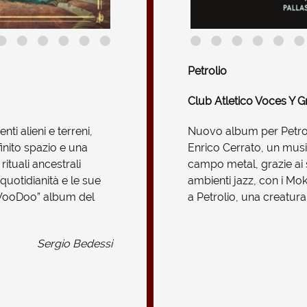
Petrolio
Club Atletico Voces Y Gri
ti alieni e terreni,
Nuovo album per Petroli
finito spazio e una
Enrico Cerrato, un musi
ituali ancestrali
campo metal, grazie ai 
 quotidianità e le sue
ambienti jazz, con i Mok
 VooDoo” album del
a Petrolio, una creatura
Sergio Bedessi