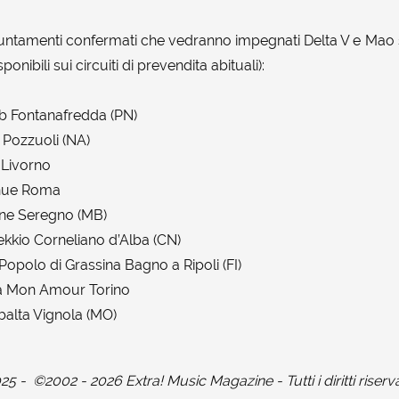
puntamenti confermati che vedranno impegnati Delta V e Mao su
isponibili sui circuiti di prevendita abituali):
b Fontanafredda (PN)
 Pozzuoli (NA)
Livorno
nue Roma
ne Seregno (MB)
kkio Corneliano d’Alba (CN)
opolo di Grassina Bagno a Ripoli (FI)
a Mon Amour Torino
balta Vignola (MO)
025
-
©2002 - 2026 Extra! Music Magazine - Tutti i diritti riserva