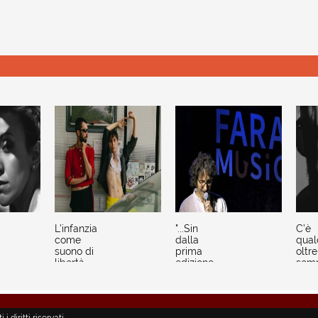
L’infanzia
"...Sin
C’è
come
dalla
qual
suono di
prima
oltre 
libertà
edizione
semp
abbiamo
beat
cercato
di
mettere