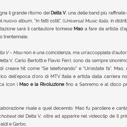
gna il grande ritorno dei
Delta V
, una delle band più raffinate
l nuovo album, "In fatti ostili", (
Universal Music Italia
, in dist
ntazione sarà il cantautore torinese
Mao
a fare da artista d'a
o trentennale.
lta V – Mao
non è una coincidenza, ma un'accoppiata d'autor
Delta V, Carlo Bertotti e Flavio Ferri, sono da sempre sinoni
ci di creare hit come “Se telefonando” e “Un'estate fa”. Mao
orico dell'epoca d'oro di MTV Italia e artista dalla carriera n
ca (con i
Mao e la Rivoluzione
fino a Sanremo e al disco p
llaborazione risale a quel decennio: Mao fu paroliere e cant
chobeat
dei Delta V, oltre ad apparire nel videoclip de Il 
aldi e Garbo.