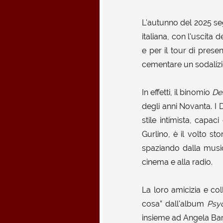
L'autunno del 2025 se
italiana, con l'uscita de
e per il tour di prese
cementare un sodalizi
In effetti, il binomio
De
degli anni Novanta. I 
stile intimista, capa
Gurlino, è il volto st
spaziando dalla musi
cinema e alla radio.
La loro amicizia e co
cosa” dall'album
Psy
insieme ad Angela Bar