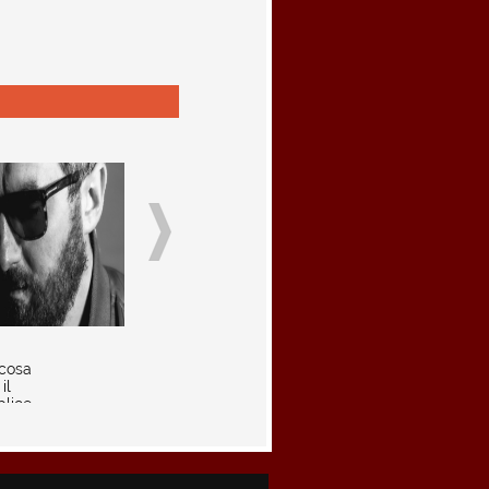
cosa
il
lice