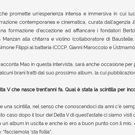
 che promette un'esperienza intensa e immersiva in cui luc
rrazione contemporanea e cinematica, curata dall’agenzia
B
na formazione d'eccezione ad affiancare i fondatori Berto
a Manzan alla chitarra e violino (collaboratore di Baustelle
 Simone Filippi al batteria (CCCP, Gianni Maroccolo e Üstmamò
racconta Mao in questa intervista, sarà anche occasione per 
alcuni brani tratti dal suo prossimo album, la cui pubblicazion
a V che nasce trent’anni fa. Qual è stata la scintilla per i
he una scintilla, nel senso che conoscendoci da anni c’è sem
esto caso dopo il tour dei Delta V di quest’estate ci siamo vis
un album in uscita e anche io ero a buon punto con il mio, c
“facciamola ‘sta follia”.