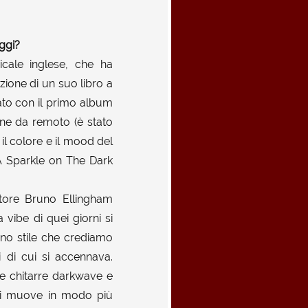
ggi?
icale inglese, che ha
zione di un suo libro a
ato con il primo album
ene da remoto (è stato
il colore e il mood del
 "A Sparkle on The Dark
ttore Bruno Ellingham
 vibe di quei giorni si
uno stile che crediamo
i di cui si accennava.
le chitarre darkwave e
 si muove in modo più