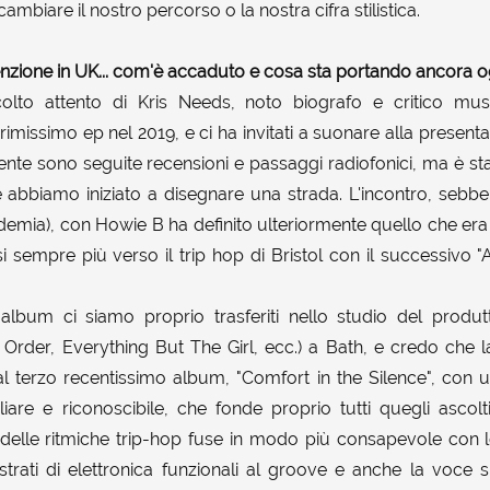
mbiare il nostro percorso o la nostra cifra stilistica.
tenzione in UK... com'è accaduto e cosa sta portando ancora o
colto attento di Kris Needs, noto biografo e critico mus
rimissimo ep nel 2019, e ci ha invitati a suonare alla presenta
te sono seguite recensioni e passaggi radiofonici, ma è st
he abbiamo iniziato a disegnare una strada. L'incontro, sebb
emia), con Howie B ha definito ulteriormente quello che era 
si sempre più verso il trip hop di Bristol con il successivo
album ci siamo proprio trasferiti nello studio del produ
Order, Everything But The Girl, ecc.) a Bath, e credo che la
 al terzo recentissimo album, "Comfort in the Silence", con 
iare e riconoscibile, che fonde proprio tutti quegli ascolt
delle ritmiche trip-hop fuse in modo più consapevole con 
trati di elettronica funzionali al groove e anche la voce