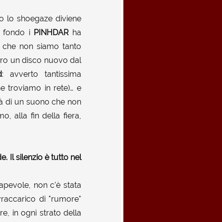
do lo shoegaze diviene
n fondo i
PINHDAR
ha
a che non siamo tanto
tro un disco nuovo dal
d
: avverto tantissima
e troviamo in rete)… e
ità di un suono che non
, alla fin della fiera,
Il silenzio è tutto nel
pevole, non c'è stata
ovraccarico di "rumore"
re, in ogni strato della