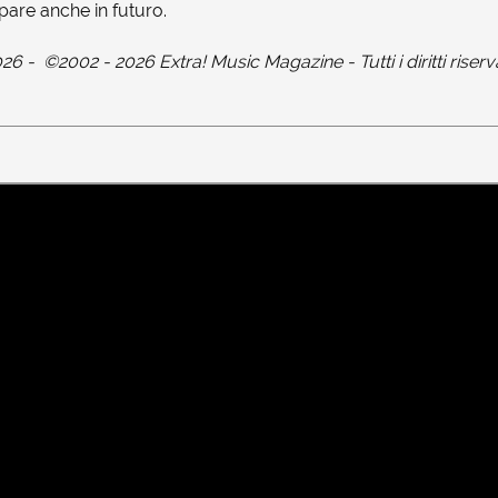
pare anche in futuro.
026
-
©2002 - 2026 Extra! Music Magazine - Tutti i diritti riserv