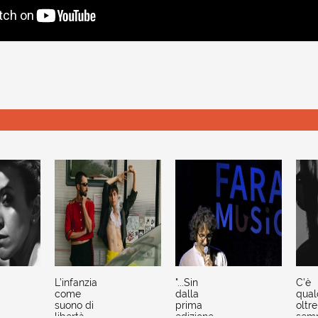
L’infanzia
"...Sin
C’è
come
dalla
qual
suono di
prima
oltre 
libertà
edizione
semp