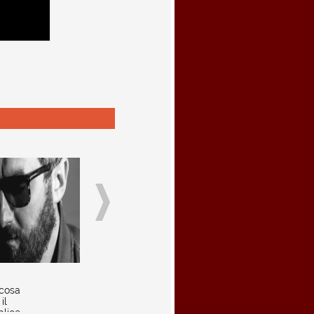
cosa
il
lice