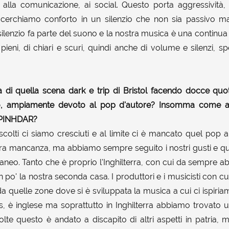
ca alla comunicazione, ai social. Questo porta aggressività,
 cerchiamo conforto in un silenzio che non sia passivo ma 
 silenzio fa parte del suono e la nostra musica è una continua
pieni, di chiari e scuri, quindi anche di volume e silenzi, sp
 di quella scena dark e trip di Bristol facendo docce quo
iano, ampiamente devoto al pop d'autore? Insomma come a
i PINHDAR?
colti ci siamo cresciuti e al limite ci è mancato quel pop all'
a mancanza, ma abbiamo sempre seguito i nostri gusti e qu
taneo. Tanto che è proprio l'Inghilterra, con cui da sempre 
 po' la nostra seconda casa. I produttori e i musicisti con 
quelle zone dove si è sviluppata la musica a cui ci ispiriam
, è inglese ma soprattutto in Inghilterra abbiamo trovato 
volte questo è andato a discapito di altri aspetti in patria