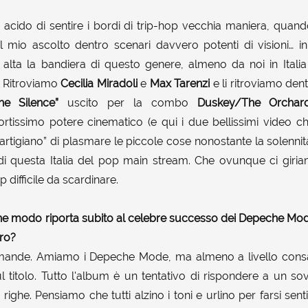
acido di sentire i bordi di trip-hop vecchia maniera, quan
l mio ascolto dentro scenari davvero potenti di visioni… i
alta la bandiera di questo genere, almeno da noi in Itali
. Ritroviamo
Cecilia Miradoli
e
Max Tarenzi
e li ritroviamo den
he Silence”
uscito per la combo
Duskey/The Orchar
rtissimo potere cinematico (e qui i due bellissimi video ch
“artigiano” di plasmare le piccole cose nonostante la solenn
di questa Italia del pop main stream. Che ovunque ci giriamo
 difficile da scardinare.
he modo riporta subito al celebre successo dei Depeche Mode. 
ero?
omande. Amiamo i Depeche Mode, ma almeno a livello consa
ul titolo. Tutto l'album è un tentativo di rispondere a un s
ighe. Pensiamo che tutti alzino i toni e urlino per farsi senti