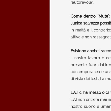
"autorevole".
Come dentro "Mute": 
l'unica salvezza possib
In realtà è il contrari
attiva e non rassegnat
Esistono anche tracce 
Il nostro lavoro è c
presente, fuori dai tr
contemporanea e una s
di vista dei testi. La
L'A.I. ci ha messo o 
L'AI non entrerà mai n
nostro suono è umano 