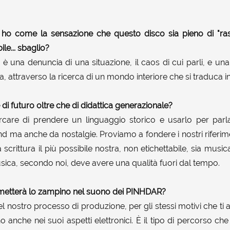
ho come la sensazione che questo disco sia pieno di "rass
ile... sbaglio?
o: è una denuncia di una situazione, il caos di cui parli, e un
a, attraverso la ricerca di un mondo interiore che si traduca i
di futuro oltre che di didattica generazionale?
ercare di prendere un linguaggio storico e usarlo per par
end ma anche da nostalgie. Proviamo a fondere i nostri riferime
crittura il più possibile nostra, non etichettabile, sia mus
 musica, secondo noi, deve avere una qualità fuori dal tempo.
ci metterà lo zampino nel suono dei PINHDAR?
el nostro processo di produzione, per gli stessi motivi che ti 
anche nei suoi aspetti elettronici. È il tipo di percorso ch